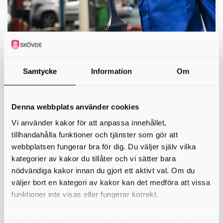
Samtycke
Information
Om
Fordons- och transportprogrammet
(FT)
Denna webbplats använder cookies
YRKESPROGRAM
Vi använder kakor för att anpassa innehållet,
Är du intresserad av modern teknik, att köra eller meka med fordon?
tillhandahålla funktioner och tjänster som gör att
På fordons- och transportprogrammet kan du lära dig modern teknik,
webbplatsen fungerar bra för dig. Du väljer själv vilka
lackering, att lagabilar och andra fordon och att köra lastbil eller buss.
kategorier av kakor du tillåter och vi sätter bara
Inriktningar
nödvändiga kakor innan du gjort ett aktivt val. Om du
• Fordonsskadeteknik och lackering
väljer bort en kategori av kakor kan det medföra att vissa
• Lastbil och mobila maskiner
funktioner inte visas eller fungerar korrekt.
• Personbil
• Transport
Du kan när som helst ändra eller dra tillbaka samtycket