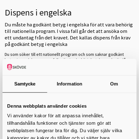
Dispens i engelska
Du måste ha godkänt betyg i engelska för att vara behörig
till nationella program. I vissa fall går det att ansöka om
ett undantag från det kravet. Det kallas dispens från krav
på godkänt betyg i engelska
Du som söker till ett nationellt program och som saknar godkänt
betyg i engelska men uppfyller övriga behörighetskrav, ska ändå
anses behörig om du på grund av speciella personliga
förhållanden inte har haft möjligheten att delta i
undervisningen i engelska under betydande del av din tid i
grundskolan
eller motsvarade utbildning. Du bedöms ha
Samtycke
Information
Om
förutsättningar att klara studierna på det sökta programmet.
Dispens från kravet på godkänt betyg i engelska kan sökas till
nationella program, men inte till introduktionsprogrammen.
Denna webbplats använder cookies
”Speciella personliga förhållanden” kan vara att den sökande relativt
Vi använder kakor för att anpassa innehållet,
nyligen anlänt till Sverige från ett land där engelska inte förekommit i
tillhandahålla funktioner och tjänster som gör att
skolundervisningen i någon större utsträckning. Det kan också röra
sig om elever som med anledning av andra personliga förhållanden
webbplatsen fungerar bra för dig. Du väljer själv vilka
inte har kunnat delta i engelskundervisning i Sverige eller utomlands,
kategorier av kakor du tillåter och vi sätter bara