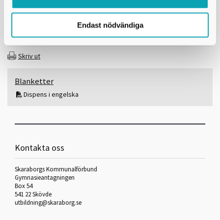
skickar sedan ansökan vidare till rektor på sökt skola, som i sin tur
ska lämna besked till gymnasieantagningen senast den 31 maj.
Endast nödvändiga
Skriv ut
Blanketter
Dispens i engelska
Kontakta oss
Skaraborgs Kommunalförbund
Gymnasieantagningen
Box 54
541 22 Skövde
utbildning@skaraborg.se