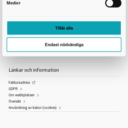
Medier
Kontakta oss
Tillåt alla
Skaraborgs Kommunalförbund
Gymnasieantagningen
Box 54
Endast nödvändiga
541 22 Skövde
utbildning@skaraborg.se
Länkar och information
Fakturaadress
GDPR
Om webbplatsen
Översikt
Användning av kakor (cookies)