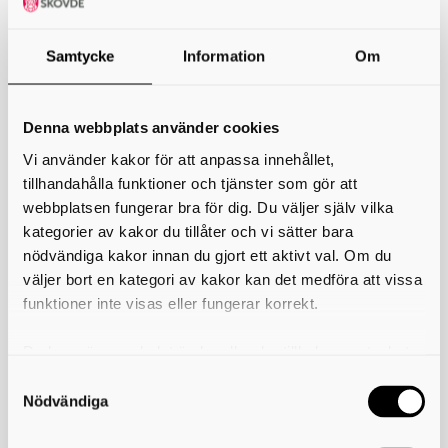
Samtycke
Information
Om
Denna webbplats använder cookies
Naturvetenskapsprogrammet (NA)
Vi använder kakor för att anpassa innehållet,
HÖGSKOLEFÖRBEREDANDE PROGRAM
tillhandahålla funktioner och tjänster som gör att
webbplatsen fungerar bra för dig. Du väljer själv vilka
Är du intresserad av biologi, fysik, kemi, matematik och vill förstå hur
kategorier av kakor du tillåter och vi sätter bara
allt hänger ihop?
Det här är programmet för dig som är intresserad av
nödvändiga kakor innan du gjort ett aktivt val. Om du
naturvetenskapliga ämnen och frågor.
väljer bort en kategori av kakor kan det medföra att vissa
Inriktningar
funktioner inte visas eller fungerar korrekt.
• Naturvetenskap
• Naturvetenskap och samhälle
Du kan när som helst ändra eller dra tillbaka samtycket
för vilka kakor du tillåter. Det görs på vår sida om
Skriv ut
användning av kakor som du hittar längst ner på sidan
Nödvändiga
Gymnasieskolor med detta program