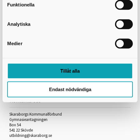
De la Gardiegymnasiet
Funktionella
Gymnasium Skövde
Katedralskolan
Analytiska
Lagmansgymnasiet
Rudbecksgymnasiet
Vadsbogymnasiet
Medier
Ållebergsgymnasiet
Läs mer om programmet
Utbildningsguiden om programmet
Tillåt alla
Endast nödvändiga
Kontakta oss
Skaraborgs Kommunalförbund
Gymnasieantagningen
Box 54
541 22 Skövde
utbildning@skaraborg.se