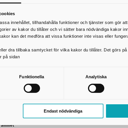
 arbete
gsprogrammet
cookies
assa innehållet, tillhandahålla funktioner och tjänster som gör at
egorier av kakor du tillåter och vi sätter bara nödvändiga kakor in
kakor kan det medföra att vissa funktioner inte visas eller funger
mmet
ler dra tillbaka samtycket för vilka kakor du tillåter. Det görs 
r på sidan
ortprogrammet
lackering
Funktionella
Analytiska
viceprogrammet
grammet
 – träteknik (Kinnarps)
Endast nödvändiga
mmen
grammet