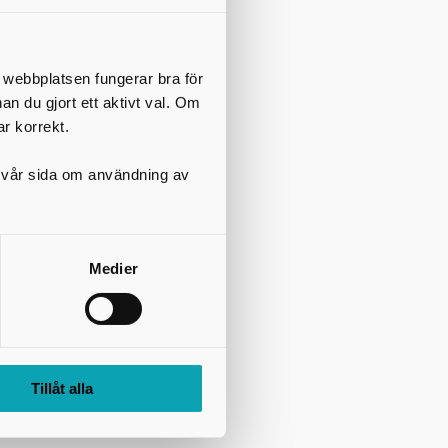
t webbplatsen fungerar bra för
nan du gjort ett aktivt val. Om
ar korrekt.
på vår sida om användning av
Medier
Tillåt alla