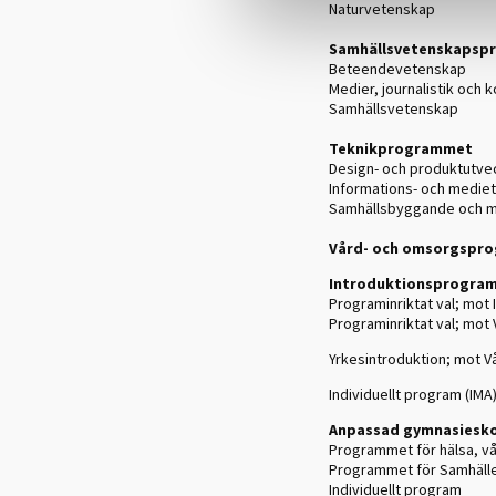
Naturvetenskap
Samhällsvetenskapsp
Beteendevetenskap
Medier, journalistik och
Samhällsvetenskap
Teknikprogrammet
Design- och produktutve
Informations- och medie
Samhällsbyggande och mi
Vård- och omsorgspr
Introduktionsprogram
Programinriktat val; mot
Programinriktat val; mo
Yrkesintroduktion; mot
Individuellt program (IMA
Anpassad gymnasiesko
Programmet för hälsa, v
Programmet för Samhälle
Individuellt program