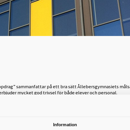
uppdrag” sammanfattar på ett bra sätt Ållebersgymnasiets måls
erbjuder mycket god trivsel för både elever och personal.
e
ktningar på denna skola
grammet
Information