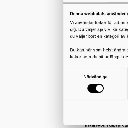
Pedagogiskt och socialt
Bygg- och anläggnin
Denna webbplats använder 
Husbyggnad
Vi använder kakor för att anp
Ekonomiprogrammet
dig. Du väljer själv vilka kat
Ekonomi
du väljer bort en kategori av 
Juridik
El- och energiprogra
Du kan när som helst ändra el
Automationsteknik
kakor som du hittar längst ne
Elteknik
Fordons- och transp
Fordonsskadeteknik och 
Nödvändiga
Personbil
Försäljnings- och ser
Industritekniska pro
Produkt- och maskinteknik
Introduktionsprogra
Naturvetenskapspro