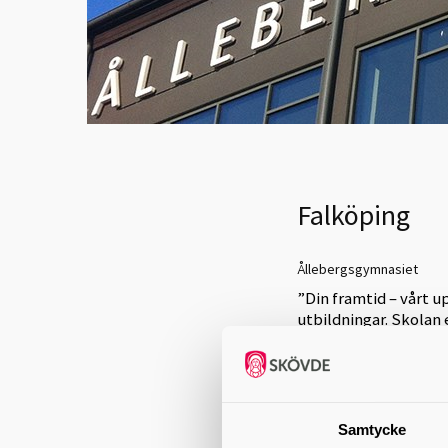
Falköping
Ållebergsgymnasiet
”Din framtid – vårt 
utbildningar. Skolan 
allebergsgymnasiet.s
Program och inri
Barn- och fritidspro
Samtycke
Fritid och hälsa