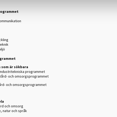
rogrammet
 kommunikation
ckling
teknik
ljö
ogrammet
 som är sökbara
 Industritekniska programmet
t Vård- och omsorgsprogrammet
 Vård- och omsorgsprogrammet
)
la
ård och omsorg
, natur och språk