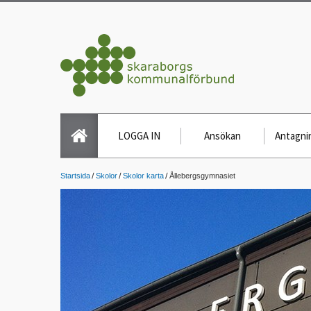
LOGGA IN
Ansökan
Antagnin
Startsida
Skolor
Skolor karta
Ållebergsgymnasiet