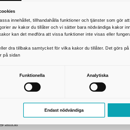
cookies
assa innehållet, tillhandahålla funktioner och tjänster som gör at
egorier av kakor du tillåter och vi sätter bara nödvändiga kakor in
kakor kan det medföra att vissa funktioner inte visas eller funger
ler dra tillbaka samtycket för vilka kakor du tillåter. Det görs 
r på sidan
Funktionella
Analytiska
Kontakter
 menyn på denna sida finns kontaktuppgifter till gymnasieskolor, grundskol
tudievägledare, rektorer m.fl.
Endast nödvändiga
er ni några felaktigheter mejla:
utbildning@skaraborg.se
Skriv ut