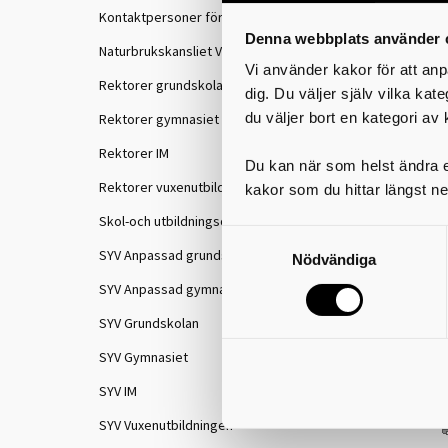
Kontaktpersoner för IKE
Denna webbplats använder 
Naturbrukskansliet VGR
Vi använder kakor för att anp
Rektorer grundskolan
dig. Du väljer själv vilka kat
du väljer bort en kategori av 
Rektorer gymnasiet
Rektorer IM
Du kan när som helst ändra el
Rektorer vuxenutbildningen
kakor som du hittar längst ne
Skol-och utbildningschefer
SYV Anpassad grundskola
Nödvändiga
SYV Anpassad gymnasieskola
SYV Grundskolan
I
s
SYV Gymnasiet
S
SYV IM
SYV Vuxenutbildningen