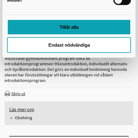
betyget E i svenska/svenska som andraspråk, engelska
och
matematik + 3 andra ämnen.
Yrkesintroduktion
: saknar betyg till nationellt program.
Tillåt alla
Individuellt alternativ:
saknar betyg till nationellt program.
Språkintroduktion
: saknar betyg till nationellt program och är
nyanländ till Sverige.
Endast nödvändiga
Elever tillhörande anpassad skola kan förutom att söka till den
anpassade gymnasieskolans program söka till
introduktionsprogrammen Yrkesintroduktion, Individuellt alternativ
och Språkintroduktion. Det görs en individuell bedömning huruvida
eleven har förutsättningar att klara utbildningen vid sådant
introduktionsprogram.
Skriv ut
Läs mer om
Obehörig