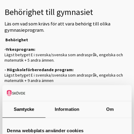
Behörighet till gymnasiet
Läs om vad som krävs för att vara behörig till olika
gymnasieprogram.
Behörighet
-Yrkesprogram:
Lägst betyget E i svenska/svenska som andraspråk, engelska och
matematik + 5 andra ämnen.
- Högskoleförberedande program:
Lägst betyget E i svenska/svenska som andraspråk, engelska och
matematik + 9 andra ämnen
Ekonomi (EK), Humanistiska (HU) och Samhällsvetenskapliga
programmet (SA): ska 4 av de 9 godkända ämnena vara geografi,
historia, samhällsvetenskap och religion.
Samtycke
Information
Om
Naturvetenskapliga (NA) och Teknikprogrammet (TE) ska 3 av de 9
godkända ämnena vara biologi, fysik och kemi.
Estetiska programmet (ES) gäller godkänt betyg i vilka 9 ämnen som
Denna webbplats använder cookies
helst.