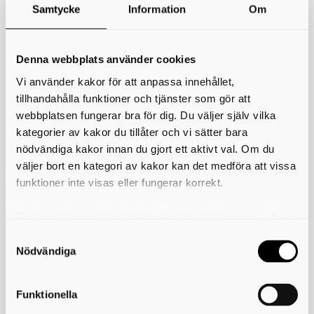
Samtycke
Information
Om
*
Ditt namn
Denna webbplats använder cookies
Din e-postadress
Vi använder kakor för att anpassa innehållet,
Telefon
tillhandahålla funktioner och tjänster som gör att
webbplatsen fungerar bra för dig. Du väljer själv vilka
kategorier av kakor du tillåter och vi sätter bara
*
Ämne
nödvändiga kakor innan du gjort ett aktivt val. Om du
väljer bort en kategori av kakor kan det medföra att vissa
*
Meddelande
funktioner inte visas eller fungerar korrekt.
Du kan när som helst ändra eller dra tillbaka samtycket
för vilka kakor du tillåter. Det görs på vår sida om
användning av kakor som du hittar längst ner på sidan
Nödvändiga
Funktionella