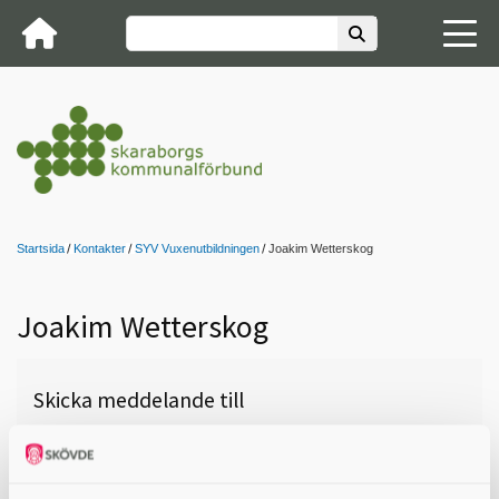
Startsida
Kontakter
SYV Vuxenutbildningen
Joakim Wetterskog
Joakim Wetterskog
Skicka meddelande till
Joakim Wetterskog, Skövde,
Vuxenutbildningen Skövde, 0500-
49 77 06,
joakim.wetterskoog@skovde.se