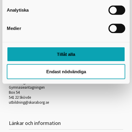
Skicka kopia på mejlet till dig själv
Analytiska
*
= Obligatorisk uppgift
Medier
Skriv ut
Tillåt alla
Kontakta oss
Endast nödvändiga
Skaraborgs Kommunalförbund
Gymnasieantagningen
Box 54
541 22 Skövde
utbildning@skaraborg.se
Länkar och information