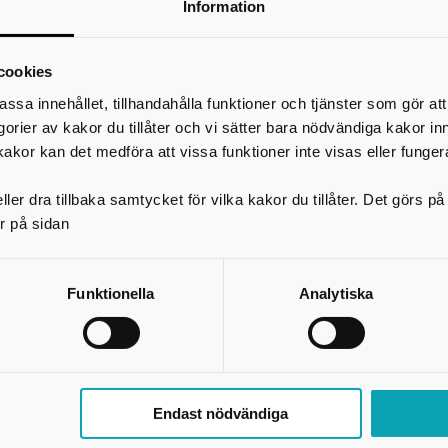
Information
*
Ditt namn
Din e-postadress
cookies
Telefon
assa innehållet, tillhandahålla funktioner och tjänster som gör at
egorier av kakor du tillåter och vi sätter bara nödvändiga kakor in
*
Ämne
kakor kan det medföra att vissa funktioner inte visas eller funger
*
Meddelande
ler dra tillbaka samtycket för vilka kakor du tillåter. Det görs 
r på sidan
Funktionella
Analytiska
Endast nödvändiga
Skicka kopia på mejlet till dig själv