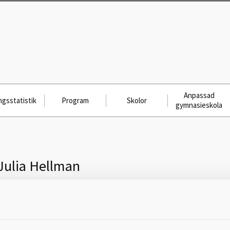
Anpassad
gsstatistik
Program
Skolor
gymnasieskola
Julia Hellman
Skicka meddelande till
Julia Hellman, Hjo, IM , 0503-351 84,
Julia.hellman@hjo.se