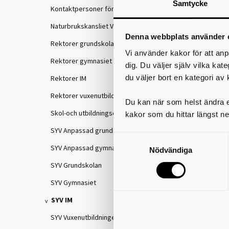
Samtycke
Kontaktpersoner för IKE
Naturbrukskansliet VGR
Denna webbplats använder 
Rektorer grundskolan
Vi använder kakor för att anp
Rektorer gymnasiet
dig. Du väljer själv vilka kat
du väljer bort en kategori av 
Rektorer IM
Rektorer vuxenutbildningen
Du kan när som helst ändra el
Skol-och utbildningschefer
kakor som du hittar längst ne
SYV Anpassad grundskola
SYV Anpassad gymnasieskola
Nödvändiga
SYV Grundskolan
SYV Gymnasiet
SYV IM
SYV Vuxenutbildningen