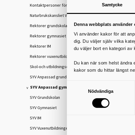
Samtycke
Kontaktpersoner för IKE
Naturbrukskansliet VGR
Denna webbplats använder 
Rektorer grundskolan
Vi använder kakor för att anp
Rektorer gymnasiet
dig. Du väljer själv vilka kat
Rektorer IM
du väljer bort en kategori av 
Rektorer vuxenutbildningen
Du kan när som helst ändra el
Skol-och utbildningschefer
kakor som du hittar längst ne
SYV Anpassad grundskola
SYV Anpassad gymnasieskola
Nödvändiga
SYV Grundskolan
SYV Gymnasiet
SYV IM
SYV Vuxenutbildningen