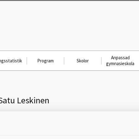
Anpassad
gsstatistik
Program
Skolor
gymnasieskola
Satu Leskinen
Skicka meddelande till
Satu Leskinen, Gymnasium Skövde,
Skövde, 0500-49 75 85,