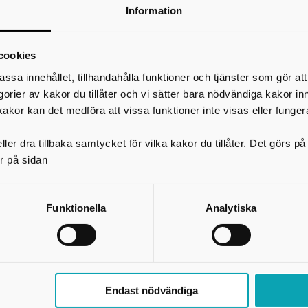
satu.leskinen@skovde.se
Information
*
Ditt namn
Din e-postadress
cookies
Telefon
assa innehållet, tillhandahålla funktioner och tjänster som gör at
egorier av kakor du tillåter och vi sätter bara nödvändiga kakor in
*
Ämne
kakor kan det medföra att vissa funktioner inte visas eller funger
ler dra tillbaka samtycket för vilka kakor du tillåter. Det görs 
*
Meddelande
r på sidan
Funktionella
Analytiska
Endast nödvändiga