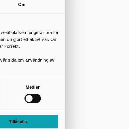
Om
t webbplatsen fungerar bra för
nan du gjort ett aktivt val. Om
ar korrekt.
på vår sida om användning av
Medier
Tillåt alla