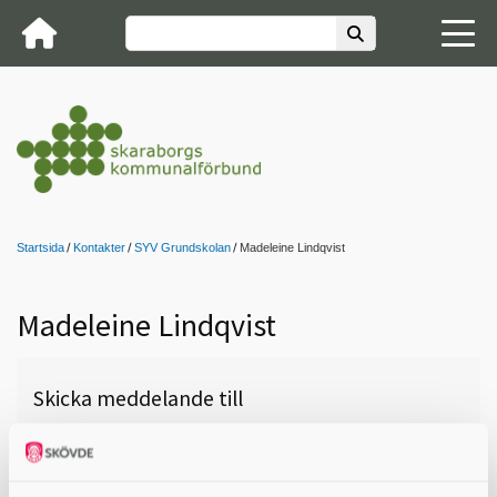
Startsida
Kontakter
SYV Grundskolan
Madeleine Lindqvist
Madeleine Lindqvist
Skicka meddelande till
Madeleine Lindqvist , Lidköping,
Raoul Wallenbergskolan, 0738-41
04 55,
madeleine.lindqvist@raoulwallenbergskolan.se