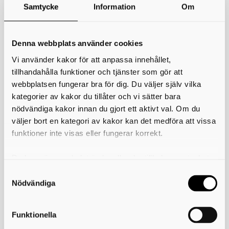
Samtycke
Information
Om
*
Ditt namn
Denna webbplats använder cookies
Din e-postadress
Vi använder kakor för att anpassa innehållet,
Telefon
tillhandahålla funktioner och tjänster som gör att
webbplatsen fungerar bra för dig. Du väljer själv vilka
kategorier av kakor du tillåter och vi sätter bara
*
Ämne
nödvändiga kakor innan du gjort ett aktivt val. Om du
väljer bort en kategori av kakor kan det medföra att vissa
*
Meddelande
funktioner inte visas eller fungerar korrekt.
Du kan när som helst ändra eller dra tillbaka samtycket
för vilka kakor du tillåter. Det görs på vår sida om
användning av kakor som du hittar längst ner på sidan
Nödvändiga
Funktionella