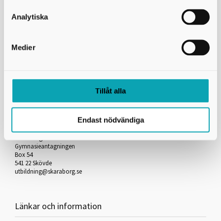
Skicka kopia på mejlet till dig själv
Analytiska
*
= Obligatorisk uppgift
Medier
Skriv ut
Tillåt alla
Kontakta oss
Endast nödvändiga
Skaraborgs Kommunalförbund
Gymnasieantagningen
Box 54
541 22 Skövde
utbildning@skaraborg.se
Länkar och information