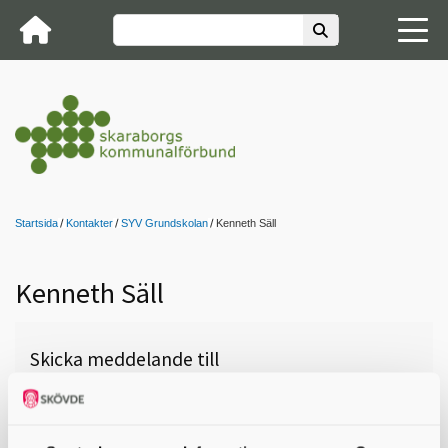
Startsida
Kontakter
SYV Grundskolan
Kenneth Säll
Kenneth Säll
Skicka meddelande till
Kenneth Säll, Skara, Friskolan
Metis, 0511-323 02,
kenneth.sall@skara.se