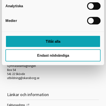
Skicka kopia på mejlet till dig själv
Analytiska
*
= Obligatorisk uppgift
Medier
Skriv ut
Tillåt alla
Kontakta oss
Endast nödvändiga
Skaraborgs Kommunalförbund
Gymnasieantagningen
Box 54
541 22 Skövde
utbildning@skaraborg.se
Länkar och information
Fakturaadress