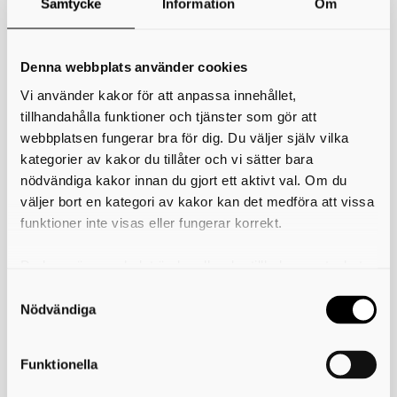
Samtycke
Information
Om
*
Ditt namn
Din e-postadress
Denna webbplats använder cookies
Vi använder kakor för att anpassa innehållet,
Telefon
tillhandahålla funktioner och tjänster som gör att
webbplatsen fungerar bra för dig. Du väljer själv vilka
*
Ämne
kategorier av kakor du tillåter och vi sätter bara
nödvändiga kakor innan du gjort ett aktivt val. Om du
*
Meddelande
väljer bort en kategori av kakor kan det medföra att vissa
funktioner inte visas eller fungerar korrekt.
Du kan när som helst ändra eller dra tillbaka samtycket
för vilka kakor du tillåter. Det görs på vår sida om
användning av kakor som du hittar längst ner på sidan
Nödvändiga
Funktionella