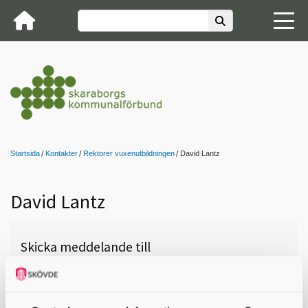
Startsida
Kontakter
Rektorer vuxenutbildningen
David Lantz
David Lantz
Skicka meddelande till
David Lantz, Götene, Campus
Västra Skaraborg, 0510-77 09 27,
david.lantz@lidkoping.se