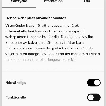
Samtycke
Information
Om
*
Ditt namn
Din e-postadress
Denna webbplats använder cookies
Vi använder kakor för att anpassa innehållet,
Telefon
tillhandahålla funktioner och tjänster som gör att
webbplatsen fungerar bra för dig. Du väljer själv vilka
*
Ämne
kategorier av kakor du tillåter och vi sätter bara
nödvändiga kakor innan du gjort ett aktivt val. Om du
*
Meddelande
väljer bort en kategori av kakor kan det medföra att vissa
funktioner inte visas eller fungerar korrekt.
Du kan när som helst ändra eller dra tillbaka samtycket
för vilka kakor du tillåter. Det görs på vår sida om
användning av kakor som du hittar längst ner på sidan
Nödvändiga
Funktionella