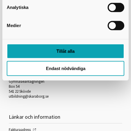
Skicka kopia på mejlet till dig själv
Analytiska
*
= Obligatorisk uppgift
Medier
Skriv ut
Tillåt alla
Kontakta oss
Endast nödvändiga
Skaraborgs Kommunalförbund
Gymnasieantagningen
Box 54
541 22 Skövde
utbildning@skaraborg.se
Länkar och information
Fakturaadress