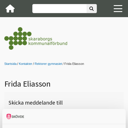
Startsida
Kontakter
Rektorer gymnasiet
Frida Eliasson
Frida Eliasson
Skicka meddelande till
Frida Eliasson, Vadsbogymnasiet
(BF, IN, MX, TE), Mariestad, 0501-
75 56 03,
frida.eliasson@mariestad.se