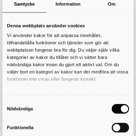
Samtycke
Information
Om
*
Ditt namn
Denna webbplats använder cookies
Din e-postadress
Vi använder kakor för att anpassa innehållet,
Telefon
tillhandahålla funktioner och tjänster som gör att
webbplatsen fungerar bra för dig. Du väljer själv vilka
kategorier av kakor du tillåter och vi sätter bara
*
Ämne
nödvändiga kakor innan du gjort ett aktivt val. Om du
väljer bort en kategori av kakor kan det medföra att vissa
*
Meddelande
funktioner inte visas eller fungerar korrekt.
Du kan när som helst ändra eller dra tillbaka samtycket
för vilka kakor du tillåter. Det görs på vår sida om
användning av kakor som du hittar längst ner på sidan
Nödvändiga
Funktionella