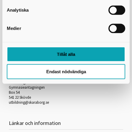
Skicka kopia på mejlet till dig själv
Analytiska
*
= Obligatorisk uppgift
Medier
Skriv ut
Tillåt alla
Kontakta oss
Endast nödvändiga
Skaraborgs Kommunalförbund
Gymnasieantagningen
Box 54
541 22 Skövde
utbildning@skaraborg.se
Länkar och information