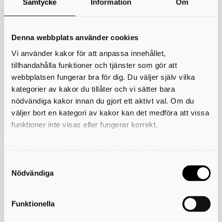
Samtycke
Information
Om
*
Ditt namn
Din e-postadress
Denna webbplats använder cookies
Vi använder kakor för att anpassa innehållet,
Telefon
tillhandahålla funktioner och tjänster som gör att
webbplatsen fungerar bra för dig. Du väljer själv vilka
*
Ämne
kategorier av kakor du tillåter och vi sätter bara
nödvändiga kakor innan du gjort ett aktivt val. Om du
*
Meddelande
väljer bort en kategori av kakor kan det medföra att vissa
funktioner inte visas eller fungerar korrekt.
Du kan när som helst ändra eller dra tillbaka samtycket
för vilka kakor du tillåter. Det görs på vår sida om
användning av kakor som du hittar längst ner på sidan
Nödvändiga
Funktionella