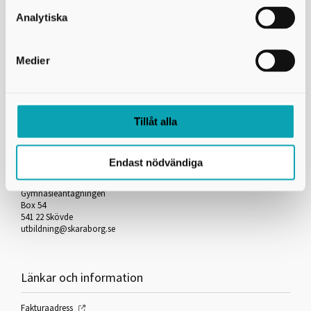
Skicka kopia på mejlet till dig själv
Analytiska
*
= Obligatorisk uppgift
Medier
Skriv ut
Tillåt alla
Kontakta oss
Endast nödvändiga
Skaraborgs Kommunalförbund
Gymnasieantagningen
Box 54
541 22 Skövde
utbildning@skaraborg.se
Länkar och information
Fakturaadress