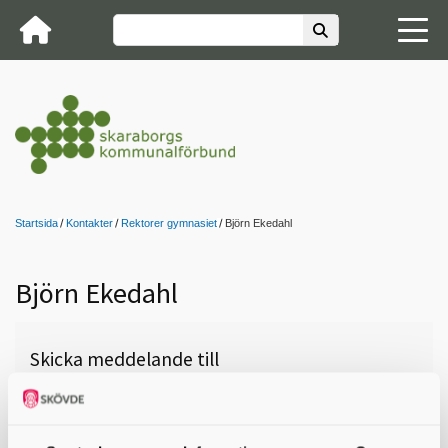
Startsida
Kontakter
Rektorer gymnasiet
Björn Ekedahl
Björn Ekedahl
Skicka meddelande till
Björn Ekedahl , Katedralskolan
(BF, ES, IM, SA, VO), Skara, 0511-
323 58,
bjorn.ekedahl@skara.se