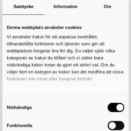
birgitta.ortengrenyngve@falkoping.se
Samtycke
Information
Om
*
Ditt namn
Denna webbplats använder cookies
Din e-postadress
Vi använder kakor för att anpassa innehållet,
tillhandahålla funktioner och tjänster som gör att
Telefon
webbplatsen fungerar bra för dig. Du väljer själv vilka
kategorier av kakor du tillåter och vi sätter bara
*
Ämne
nödvändiga kakor innan du gjort ett aktivt val. Om du
väljer bort en kategori av kakor kan det medföra att vissa
*
Meddelande
funktioner inte visas eller fungerar korrekt.
Du kan när som helst ändra eller dra tillbaka samtycket
för vilka kakor du tillåter. Det görs på vår sida om
användning av kakor som du hittar längst ner på sidan
Nödvändiga
Funktionella