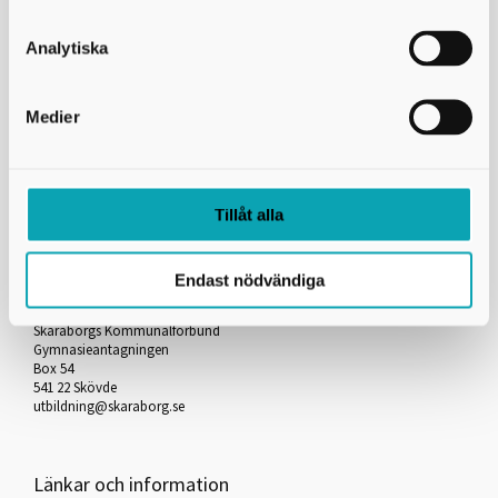
Analytiska
Skicka kopia på mejlet till dig själv
*
= Obligatorisk uppgift
Medier
Skriv ut
Tillåt alla
Kontakta oss
Endast nödvändiga
Skaraborgs Kommunalförbund
Gymnasieantagningen
Box 54
541 22 Skövde
utbildning@skaraborg.se
Länkar och information