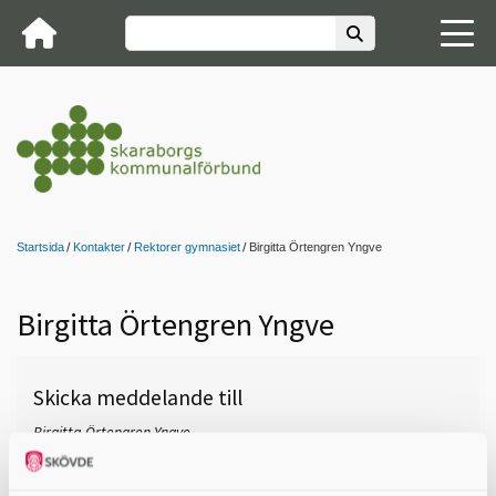
Startsida
Kontakter
Rektorer gymnasiet
Birgitta Örtengren Yngve
Birgitta Örtengren Yngve
Skicka meddelande till
Birgitta Örtengren Yngve,
Ållebergsgymnasiet (IM,
Anpassad gymnasieskola),
Falköping, 0515-88 60 08,