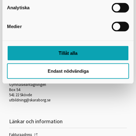
Skicka kopia på mejlet till dig själv
Analytiska
*
= Obligatorisk uppgift
Medier
Skriv ut
Tillåt alla
Kontakta oss
Endast nödvändiga
Skaraborgs Kommunalförbund
Gymnasieantagningen
Box 54
541 22 Skövde
utbildning@skaraborg.se
Länkar och information
Fakturaadress