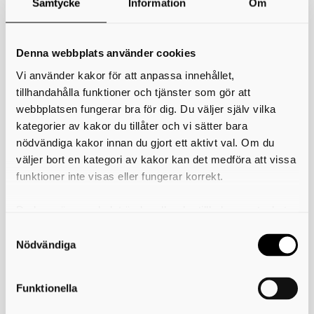
Samtycke
Information
Om
*
Ditt namn
Din e-postadress
Denna webbplats använder cookies
Vi använder kakor för att anpassa innehållet,
Telefon
tillhandahålla funktioner och tjänster som gör att
webbplatsen fungerar bra för dig. Du väljer själv vilka
*
Ämne
kategorier av kakor du tillåter och vi sätter bara
nödvändiga kakor innan du gjort ett aktivt val. Om du
*
Meddelande
väljer bort en kategori av kakor kan det medföra att vissa
funktioner inte visas eller fungerar korrekt.
Du kan när som helst ändra eller dra tillbaka samtycket
för vilka kakor du tillåter. Det görs på vår sida om
användning av kakor som du hittar längst ner på sidan
Nödvändiga
Funktionella