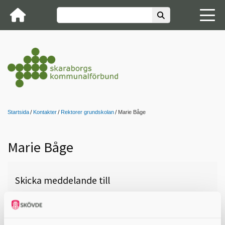
Startsida
Kontakter
Rektorer grundskolan
Marie Båge
Marie Båge
Skicka meddelande till
Marie Båge, Falköping,
Broddetorpsskolan Åk F-6, 0515-
88 65 01,
marie.bage@falkoping.se