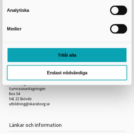
Skicka kopia på mejlet till dig själv
Analytiska
*
= Obligatorisk uppgift
Medier
Skriv ut
Tillåt alla
Kontakta oss
Endast nödvändiga
Skaraborgs Kommunalförbund
Gymnasieantagningen
Box 54
541 22 Skövde
utbildning@skaraborg.se
Länkar och information