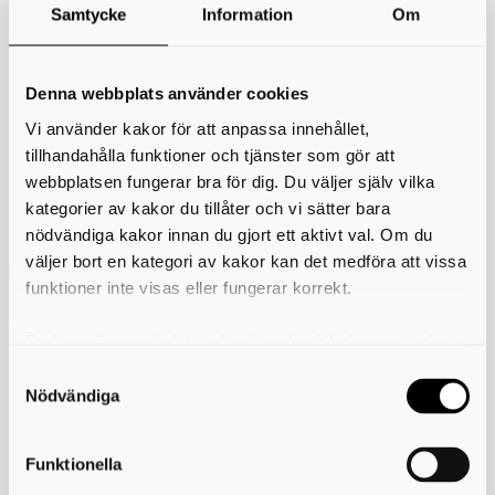
Samtycke
Information
Om
*
Ditt namn
Denna webbplats använder cookies
Din e-postadress
Vi använder kakor för att anpassa innehållet,
Telefon
tillhandahålla funktioner och tjänster som gör att
webbplatsen fungerar bra för dig. Du väljer själv vilka
kategorier av kakor du tillåter och vi sätter bara
*
Ämne
nödvändiga kakor innan du gjort ett aktivt val. Om du
väljer bort en kategori av kakor kan det medföra att vissa
*
Meddelande
funktioner inte visas eller fungerar korrekt.
Du kan när som helst ändra eller dra tillbaka samtycket
för vilka kakor du tillåter. Det görs på vår sida om
användning av kakor som du hittar längst ner på sidan
Nödvändiga
Funktionella