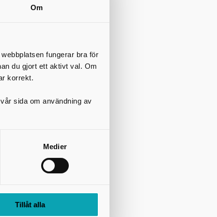
Om
t webbplatsen fungerar bra för
nan du gjort ett aktivt val. Om
ar korrekt.
på vår sida om användning av
Medier
Tillåt alla