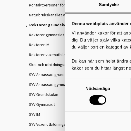
Samtycke
Kontaktpersoner för IKE
Naturbrukskansliet VGR
Denna webbplats använder 
Rektorer grundskolan
Vi använder kakor för att anp
Rektorer gymnasiet
dig. Du väljer själv vilka kat
Rektorer IM
du väljer bort en kategori av 
Rektorer vuxenutbildningen
Du kan när som helst ändra el
Skol-och utbildningschefer
kakor som du hittar längst ne
SYV Anpassad grundskola
SYV Anpassad gymnasieskola
Nödvändiga
SYV Grundskolan
SYV Gymnasiet
SYV IM
SYV Vuxenutbildningen