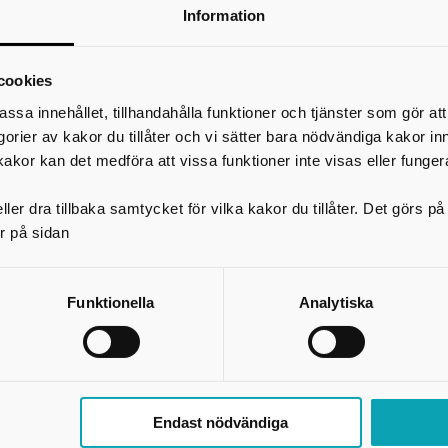
rektor@torsoskola.se
Information
*
Ditt namn
Din e-postadress
cookies
Telefon
assa innehållet, tillhandahålla funktioner och tjänster som gör at
egorier av kakor du tillåter och vi sätter bara nödvändiga kakor in
*
Ämne
kakor kan det medföra att vissa funktioner inte visas eller funger
ler dra tillbaka samtycket för vilka kakor du tillåter. Det görs 
*
Meddelande
r på sidan
Funktionella
Analytiska
Endast nödvändiga