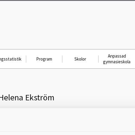
Anpassad
gsstatistik
Program
Skolor
gymnasieskola
Helena Ekström
Skicka meddelande till
Helena Ekström, Mariestad, Torsö
Skärgårdsskola Åk F-6, 0501-37 77 91,