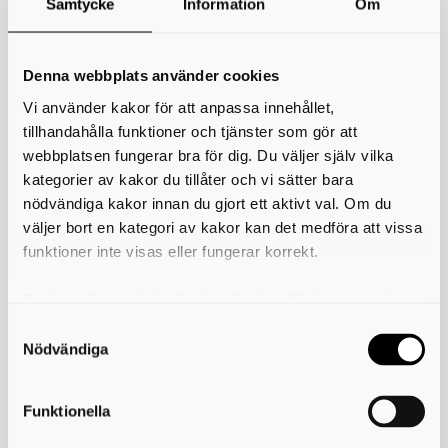
Samtycke
Information
Om
*
Ditt namn
Din e-postadress
Denna webbplats använder cookies
Vi använder kakor för att anpassa innehållet,
Telefon
tillhandahålla funktioner och tjänster som gör att
webbplatsen fungerar bra för dig. Du väljer själv vilka
*
Ämne
kategorier av kakor du tillåter och vi sätter bara
nödvändiga kakor innan du gjort ett aktivt val. Om du
*
Meddelande
väljer bort en kategori av kakor kan det medföra att vissa
funktioner inte visas eller fungerar korrekt.
Du kan när som helst ändra eller dra tillbaka samtycket
för vilka kakor du tillåter. Det görs på vår sida om
användning av kakor som du hittar längst ner på sidan
Nödvändiga
Funktionella