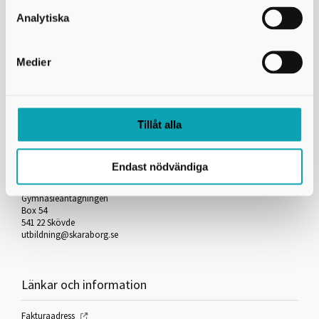
Skicka kopia på mejlet till dig själv
Analytiska
*
= Obligatorisk uppgift
Medier
Skriv ut
Tillåt alla
Kontakta oss
Endast nödvändiga
Skaraborgs Kommunalförbund
Gymnasieantagningen
Box 54
541 22 Skövde
utbildning@skaraborg.se
Länkar och information
Fakturaadress