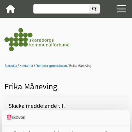
Startsida
Kontakter
Rektorer grundskolan
Erika Måneving
Erika Måneving
Skicka meddelande till
Erika Måneving, Skara,
Källeskolan Åk F-3, 0511-326 21,
erika.maneving@skara.se