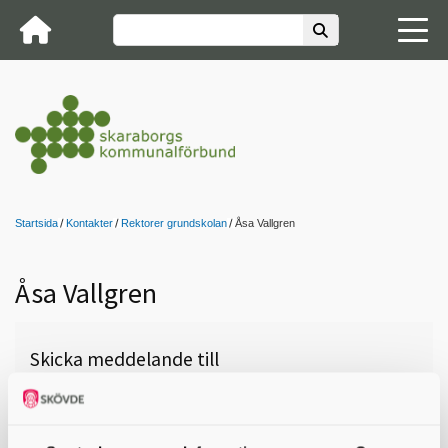
Startsida
Kontakter
Rektorer grundskolan
Åsa Vallgren
Åsa Vallgren
Skicka meddelande till
Åsa Vallgren, Skövde, Sventorps
skola Åk F-6, 0500-49 72 40,
asa.vallgren@skovde.se