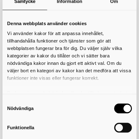
Samtycke
Information
Om
*
Ditt namn
Din e-postadress
Denna webbplats använder cookies
Vi använder kakor för att anpassa innehållet,
Telefon
tillhandahålla funktioner och tjänster som gör att
webbplatsen fungerar bra för dig. Du väljer själv vilka
*
Ämne
kategorier av kakor du tillåter och vi sätter bara
nödvändiga kakor innan du gjort ett aktivt val. Om du
*
Meddelande
väljer bort en kategori av kakor kan det medföra att vissa
funktioner inte visas eller fungerar korrekt.
Du kan när som helst ändra eller dra tillbaka samtycket
för vilka kakor du tillåter. Det görs på vår sida om
användning av kakor som du hittar längst ner på sidan
Nödvändiga
Funktionella