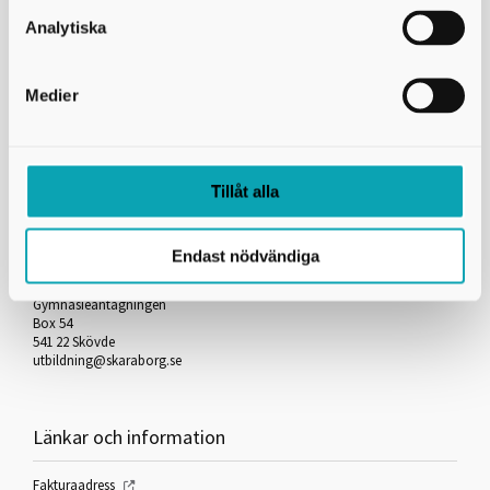
Skicka kopia på mejlet till dig själv
Analytiska
*
= Obligatorisk uppgift
Medier
Skriv ut
Tillåt alla
Kontakta oss
Endast nödvändiga
Skaraborgs Kommunalförbund
Gymnasieantagningen
Box 54
541 22 Skövde
utbildning@skaraborg.se
Länkar och information
Fakturaadress