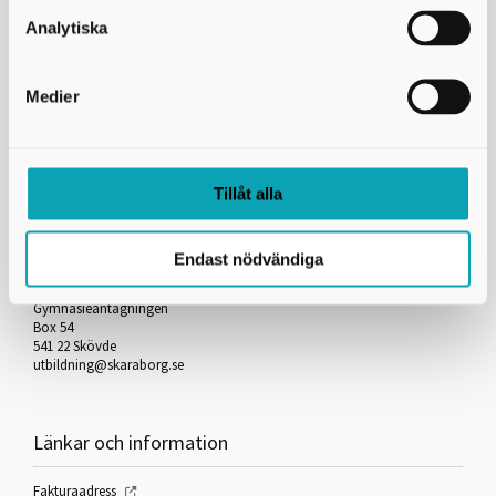
Skicka kopia på mejlet till dig själv
Analytiska
*
= Obligatorisk uppgift
Medier
Skriv ut
Tillåt alla
Kontakta oss
Endast nödvändiga
Skaraborgs Kommunalförbund
Gymnasieantagningen
Box 54
541 22 Skövde
utbildning@skaraborg.se
Länkar och information
Fakturaadress