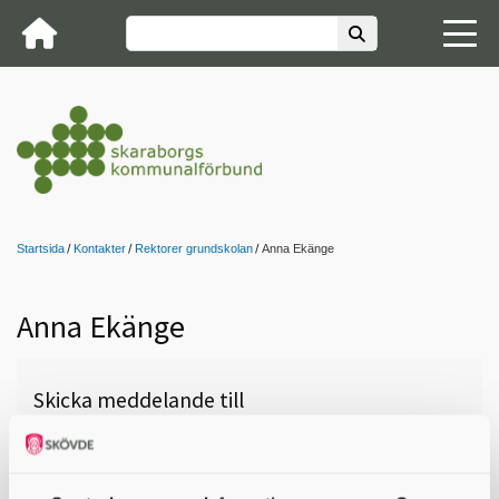
Startsida
Kontakter
Rektorer grundskolan
Anna Ekänge
Anna Ekänge
Skicka meddelande till
Anna Ekänge, Skövde,
Helenaskolan Åk 7-9, 0500-49 71
33,
anna.ekange@skovde.se