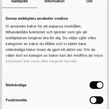
Samtycke
Information
Om
*
Ditt namn
Din e-postadress
Denna webbplats använder cookies
Vi använder kakor för att anpassa innehållet,
Telefon
tillhandahålla funktioner och tjänster som gör att
webbplatsen fungerar bra för dig. Du väljer själv vilka
*
Ämne
kategorier av kakor du tillåter och vi sätter bara
nödvändiga kakor innan du gjort ett aktivt val. Om du
*
Meddelande
väljer bort en kategori av kakor kan det medföra att vissa
funktioner inte visas eller fungerar korrekt.
Du kan när som helst ändra eller dra tillbaka samtycket
för vilka kakor du tillåter. Det görs på vår sida om
användning av kakor som du hittar längst ner på sidan
Nödvändiga
Funktionella