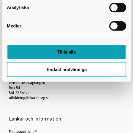
Skicka kopia på mejlet till dig själv
Analytiska
*
= Obligatorisk uppgift
Medier
Skriv ut
Tillåt alla
Kontakta oss
Endast nödvändiga
Skaraborgs Kommunalförbund
Gymnasieantagningen
Box 54
541 22 Skövde
utbildning@skaraborg.se
Länkar och information
Fakturaadress