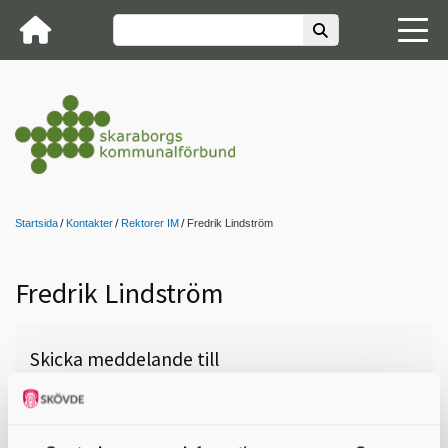
Startsida
Kontakter
Rektorer IM
Fredrik Lindström
Fredrik Lindström
Skicka meddelande till
Fredrik Lindström, Töreboda,
Kanalskolan, 0506-180 97,
fredrik.lindstrom@toreboda.se