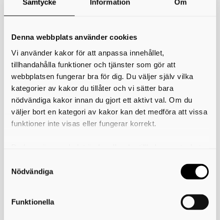
Samtycke
Information
Om
*
Ditt namn
Din e-postadress
Denna webbplats använder cookies
Vi använder kakor för att anpassa innehållet,
Telefon
tillhandahålla funktioner och tjänster som gör att
webbplatsen fungerar bra för dig. Du väljer själv vilka
*
Ämne
kategorier av kakor du tillåter och vi sätter bara
nödvändiga kakor innan du gjort ett aktivt val. Om du
*
Meddelande
väljer bort en kategori av kakor kan det medföra att vissa
funktioner inte visas eller fungerar korrekt.
Du kan när som helst ändra eller dra tillbaka samtycket
för vilka kakor du tillåter. Det görs på vår sida om
användning av kakor som du hittar längst ner på sidan
Nödvändiga
Funktionella