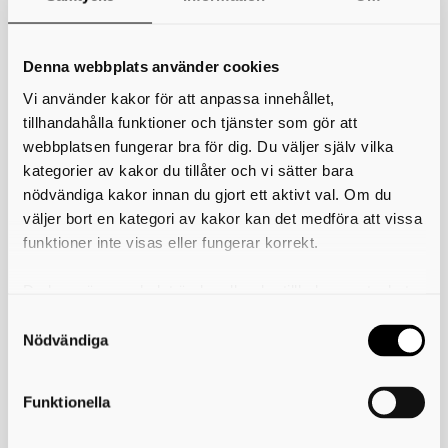
*
Ditt namn
Din e-postadress
Denna webbplats använder cookies
Vi använder kakor för att anpassa innehållet,
Telefon
tillhandahålla funktioner och tjänster som gör att
webbplatsen fungerar bra för dig. Du väljer själv vilka
*
Ämne
kategorier av kakor du tillåter och vi sätter bara
nödvändiga kakor innan du gjort ett aktivt val. Om du
*
Meddelande
väljer bort en kategori av kakor kan det medföra att vissa
funktioner inte visas eller fungerar korrekt.
Du kan när som helst ändra eller dra tillbaka samtycket
för vilka kakor du tillåter. Det görs på vår sida om
användning av kakor som du hittar längst ner på sidan
Nödvändiga
Funktionella
Skicka kopia på mejlet till dig själv