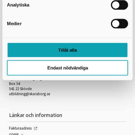
Analytiska
*
= Obligatorisk uppgift
Medier
Skriv ut
Tillåt alla
Kontakta oss
Endast nödvändiga
Skaraborgs Kommunalförbund
Gymnasieantagningen
Box 54
541 22 Skövde
utbildning@skaraborg.se
Länkar och information
Fakturaadress
GDPR