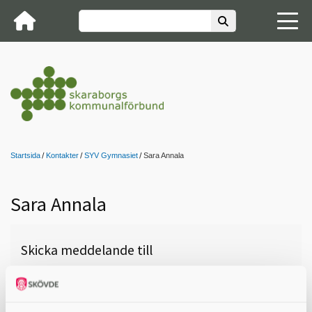
Startsida
Kontakter
SYV Gymnasiet
Sara Annala
Sara Annala
Skicka meddelande till
Sara Annala, VGR
Naturbruksskolan Sötåsen,
Töreboda, 0721-43 92 70,
sara.annala@vgregion.se