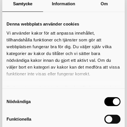
Samtycke
Information
Om
*
Ditt namn
Denna webbplats använder cookies
Din e-postadress
Vi använder kakor för att anpassa innehållet,
Telefon
tillhandahålla funktioner och tjänster som gör att
webbplatsen fungerar bra för dig. Du väljer själv vilka
kategorier av kakor du tillåter och vi sätter bara
*
Ämne
nödvändiga kakor innan du gjort ett aktivt val. Om du
väljer bort en kategori av kakor kan det medföra att vissa
*
Meddelande
funktioner inte visas eller fungerar korrekt.
Du kan när som helst ändra eller dra tillbaka samtycket
för vilka kakor du tillåter. Det görs på vår sida om
användning av kakor som du hittar längst ner på sidan
Nödvändiga
Funktionella