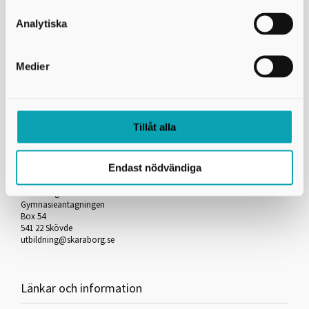
Skicka kopia på mejlet till dig själv
Analytiska
*
= Obligatorisk uppgift
Medier
Skriv ut
Tillåt alla
Kontakta oss
Endast nödvändiga
Skaraborgs Kommunalförbund
Gymnasieantagningen
Box 54
541 22 Skövde
utbildning@skaraborg.se
Länkar och information