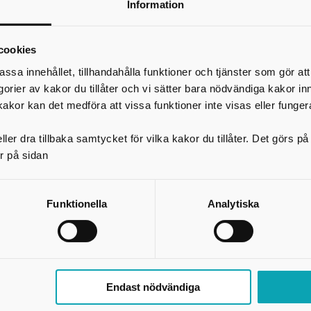
Information
*
Ditt namn
Din e-postadress
cookies
Telefon
assa innehållet, tillhandahålla funktioner och tjänster som gör at
egorier av kakor du tillåter och vi sätter bara nödvändiga kakor in
*
Ämne
kakor kan det medföra att vissa funktioner inte visas eller funger
*
Meddelande
ler dra tillbaka samtycket för vilka kakor du tillåter. Det görs 
r på sidan
Funktionella
Analytiska
Endast nödvändiga
Skicka kopia på mejlet till dig själv