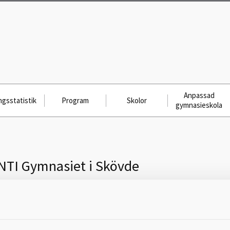
Anpassad
gsstatistik
Program
Skolor
gymnasieskola
NTI Gymnasiet i Skövde
Skicka meddelande till
NTI Gymnasiet i Skövde, Skövde,
0500-41 69 90