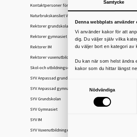
Samtycke
Kontaktpersoner för IKE
Naturbrukskansliet VGR
Denna webbplats använder 
Rektorer grundskolan
Vi använder kakor för att anp
Rektorer gymnasiet
dig. Du väljer själv vilka kat
du väljer bort en kategori av 
Rektorer IM
Rektorer vuxenutbildningen
Du kan när som helst ändra el
Skol-och utbildningschefer
kakor som du hittar längst ne
SYV Anpassad grundskola
SYV Anpassad gymnasieskola
Nödvändiga
SYV Grundskolan
SYV Gymnasiet
SYV IM
SYV Vuxenutbildningen