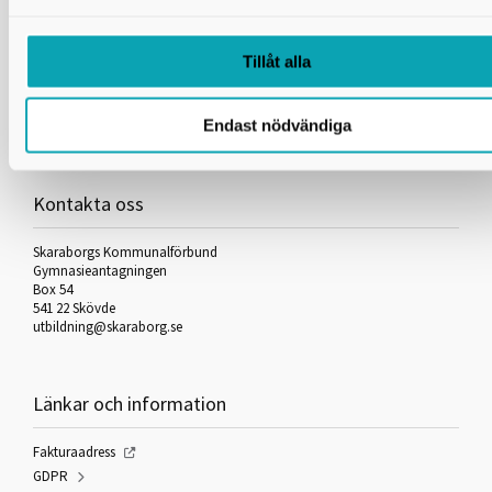
Tillåt alla
Skriv ut
Endast nödvändiga
Kontakta oss
Skaraborgs Kommunalförbund
Gymnasieantagningen
Box 54
541 22 Skövde
utbildning@skaraborg.se
Länkar och information
Fakturaadress
GDPR