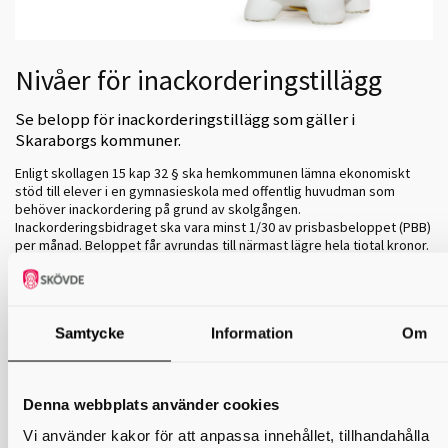
Nivåer för inackorderingstillägg
Se belopp för inackorderingstillägg som gäller i
Skaraborgs kommuner.
Enligt skollagen 15 kap 32 § ska hemkommunen lämna ekonomiskt
stöd till elever i en gymnasieskola med offentlig huvudman som
behöver inackordering på grund av skolgången.
Inackorderingsbidraget ska vara minst 1/30 av prisbasbeloppet (PBB)
per månad. Beloppet får avrundas till närmast lägre hela tiotal kronor.
PBB för 2026 är 59 200 kr, alltså är 1.973 kr det lägsta beloppet per
månad år 2026. I Skaraborg finns en strävan att arbeta likvärdigt, så
att inte eleverna upplever olikheter inom samverkansområdet.
Nedan är beslutade nya belopp från
1 januari 2026
. Utgångspunkt är
Samtycke
Information
Om
det lägsta beloppet utifrån prisbasbelopp (PBB) år 2026 samt
tillämpad avståndsskala i kilometer där förhållandet mellan beloppen
är samma som tidigare år.
Denna webbplats använder cookies
Vi använder kakor för att anpassa innehållet, tillhandahålla