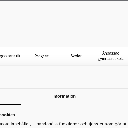
Anpassad
gsstatistik
Program
Skolor
gymnasieskola
Gemensam mässa för Anpassad
Information
gymnasieskola
15 okt 2026 18:00 − 19:30
cookies
assa innehållet, tillhandahålla funktioner och tjänster som gör at
Välkommen till Navet, Gymnasium Skövde Kavelbro