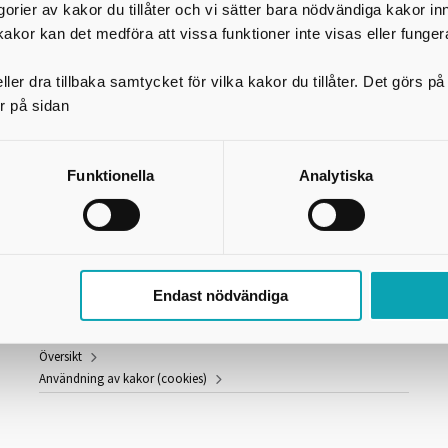
egorier av kakor du tillåter och vi sätter bara nödvändiga kakor in
Kavelbrovägen 17, Skövde
kakor kan det medföra att vissa funktioner inte visas eller funger
el. exp: 0500-49 75 00
ler dra tillbaka samtycket för vilka kakor du tillåter. Det görs 
r på sidan
https://www.gymnasiumskovde.se/
Skriv ut
Funktionella
Analytiska
Länkar och information
Fakturaadress
Endast nödvändiga
GDPR
Om webbplatsen
Översikt
Användning av kakor (cookies)