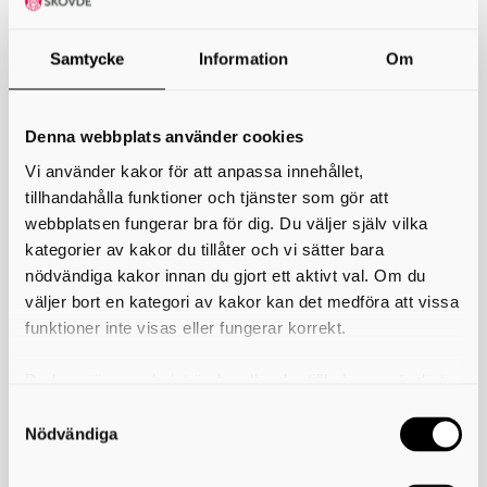
Onsdag, 18 November
Samtycke
Information
Om
17:00 − 19:00
Öppet hus NTI Gymnasiet i Skövde
17:00 − 19:00
Öppet hus Drottning Blankas Gymnasieskola
Denna webbplats använder cookies
Torsdag, 19 November
17:00 − 19:00
Öppet hus Rudbecksgymnasiet
Vi använder kakor för att anpassa innehållet,
tillhandahålla funktioner och tjänster som gör att
webbplatsen fungerar bra för dig. Du väljer själv vilka
Lördag, 21 November
10:00 − 13:00
Öppet hus Gymnasium Skövde Kavelbrogymnasiet
kategorier av kakor du tillåter och vi sätter bara
nödvändiga kakor innan du gjort ett aktivt val. Om du
väljer bort en kategori av kakor kan det medföra att vissa
Onsdag, 25 November
16:00 − 19:00
Öppet Hus Lichron Teknikgymnasium
funktioner inte visas eller fungerar korrekt.
Du kan när som helst ändra eller dra tillbaka samtycket
Onsdag, 2 December
18:00
Öppet Hus Volvogymnasiet
för vilka kakor du tillåter. Det görs på vår sida om
användning av kakor som du hittar längst ner på sidan
Nödvändiga
Lördag, 5 December
10:00
Öppet Hus Volvogymnasiet