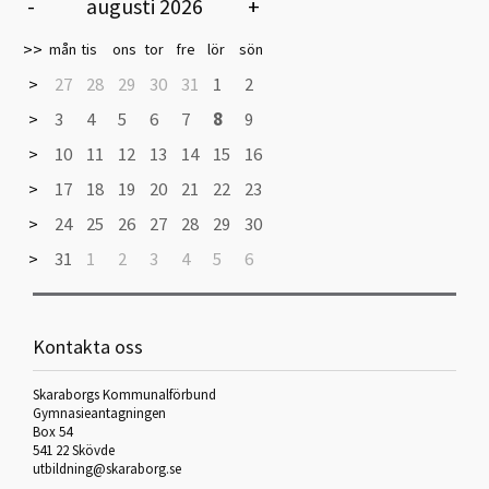
-
augusti 2026
+
>>
mån
tis
ons
tor
fre
lör
sön
>
27
28
29
30
31
1
2
>
3
4
5
6
7
8
9
>
10
11
12
13
14
15
16
>
17
18
19
20
21
22
23
>
24
25
26
27
28
29
30
>
31
1
2
3
4
5
6
Kontakta oss
Skaraborgs Kommunalförbund
Gymnasieantagningen
Box 54
541 22 Skövde
utbildning@skaraborg.se