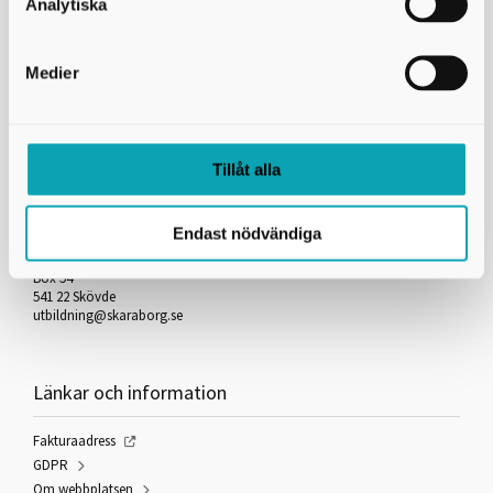
Analytiska
Länkar
Hämta lösenord
Medier
Anmäl ny e-postadress för lösenord
Tillåt alla
Kontakta oss
Endast nödvändiga
Skaraborgs Kommunalförbund
Gymnasieantagningen
Box 54
541 22 Skövde
utbildning@skaraborg.se
Länkar och information
Fakturaadress
GDPR
Om webbplatsen