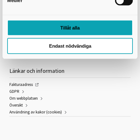
Medier
Kontakta oss
Tillåt alla
Skaraborgs Kommunalförbund
Gymnasieantagningen
Box 54
541 22 Skövde
Endast nödvändiga
utbildning@skaraborg.se
Länkar och information
Fakturaadress
GDPR
Om webbplatsen
Översikt
Användning av kakor (cookies)