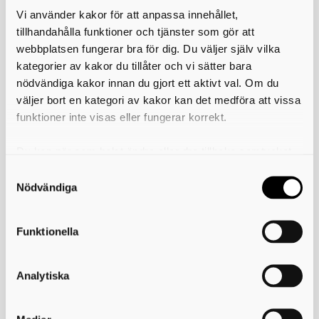
Vi använder kakor för att anpassa innehållet,
tillhandahålla funktioner och tjänster som gör att
webbplatsen fungerar bra för dig. Du väljer själv vilka
Behöver du hjälp med ditt
kategorier av kakor du tillåter och vi sätter bara
gymnasieval?
nödvändiga kakor innan du gjort ett aktivt val. Om du
väljer bort en kategori av kakor kan det medföra att vissa
Dessa kan du kontakta för att få svar på dina frågor kring
funktioner inte visas eller fungerar korrekt.
gymnasievalet:
Om du behöver hjälp eller har frågor kring ditt gymnasieval, så
Du kan när som helst ändra eller dra tillbaka samtycket
kontakta i första hand din studie- och yrkesvägledare på din
för vilka kakor du tillåter. Det görs på vår sida om
skola.
användning av kakor som du hittar längst ner på sidan
Nödvändiga
Vi på Gymnasieantagningen kan också hjälpa till och svara på
frågor, oss når du lättast genom att skicka mejl till
utbildning@skaraborg.se.
Funktionella
Du finner också svar på många frågor kring gymnasievalet här på
vår hemsida.
Analytiska
Skriv ut