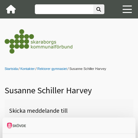
Startsida
Kontakter
Rektorer gymnasiet
Susanne Schiller Harvey
Susanne Schiller Harvey
Skicka meddelande till
Susanne Schiller Harvey,
Lagmansgymnasiet (EE, IM, IN,
NA, TE), Vara, 0512-311 91,
susanne.schillerharvey@vara.se