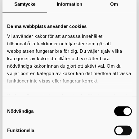
Samtycke
Information
Om
*
Ditt namn
Denna webbplats använder cookies
Din e-postadress
Vi använder kakor för att anpassa innehållet,
Telefon
tillhandahålla funktioner och tjänster som gör att
webbplatsen fungerar bra för dig. Du väljer själv vilka
kategorier av kakor du tillåter och vi sätter bara
*
Ämne
nödvändiga kakor innan du gjort ett aktivt val. Om du
väljer bort en kategori av kakor kan det medföra att vissa
*
Meddelande
funktioner inte visas eller fungerar korrekt.
Du kan när som helst ändra eller dra tillbaka samtycket
för vilka kakor du tillåter. Det görs på vår sida om
användning av kakor som du hittar längst ner på sidan
Nödvändiga
Funktionella