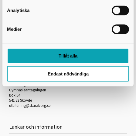
Skicka kopia på mejlet till dig själv
Analytiska
*
= Obligatorisk uppgift
Medier
Skriv ut
Tillåt alla
Kontakta oss
Endast nödvändiga
Skaraborgs Kommunalförbund
Gymnasieantagningen
Box 54
541 22 Skövde
utbildning@skaraborg.se
Länkar och information