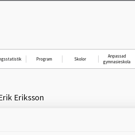
Anpassad
gsstatistik
Program
Skolor
gymnasieskola
Erik Eriksson
Skicka meddelande till
Erik Eriksson, Mariestad,
Vadsbogymnasiet, 0501-75 56 01,