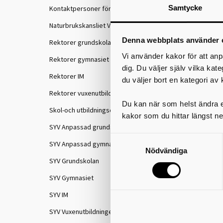
Samtycke
Kontaktpersoner för IKE
Naturbrukskansliet VGR
Denna webbplats använder 
Rektorer grundskolan
Vi använder kakor för att anp
Rektorer gymnasiet
dig. Du väljer själv vilka kat
Rektorer IM
du väljer bort en kategori av 
Rektorer vuxenutbildningen
Du kan när som helst ändra el
Skol-och utbildningschefer
kakor som du hittar längst ne
SYV Anpassad grundskola
SYV Anpassad gymnasieskola
Nödvändiga
SYV Grundskolan
SYV Gymnasiet
SYV IM
SYV Vuxenutbildningen