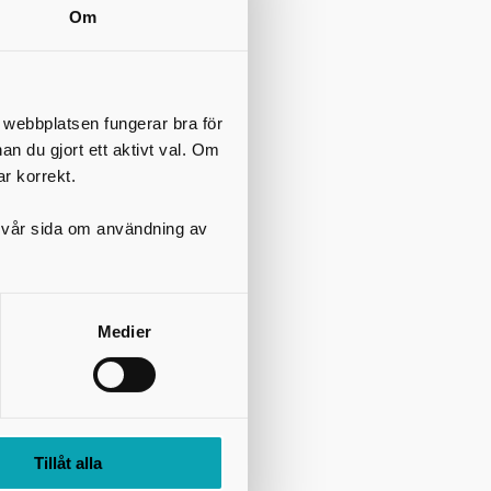
Om
t webbplatsen fungerar bra för
nan du gjort ett aktivt val. Om
ar korrekt.
på vår sida om användning av
Medier
Tillåt alla