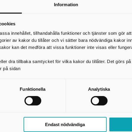
erik.eriksson@mariestad.se
Information
*
Ditt namn
Din e-postadress
cookies
Telefon
assa innehållet, tillhandahålla funktioner och tjänster som gör at
egorier av kakor du tillåter och vi sätter bara nödvändiga kakor in
*
Ämne
kakor kan det medföra att vissa funktioner inte visas eller funger
ler dra tillbaka samtycket för vilka kakor du tillåter. Det görs 
*
Meddelande
r på sidan
Funktionella
Analytiska
Endast nödvändiga