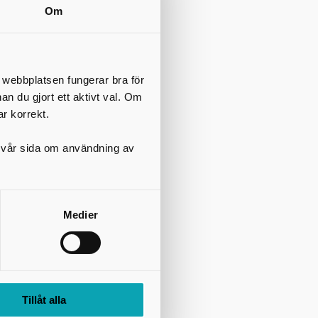
Om
t webbplatsen fungerar bra för
nan du gjort ett aktivt val. Om
ar korrekt.
på vår sida om användning av
Medier
Tillåt alla