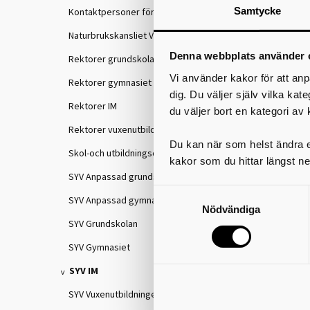
Samtycke
Kontaktpersoner för IKE
Naturbrukskansliet VGR
Denna webbplats använder 
Rektorer grundskolan
Vi använder kakor för att anp
Rektorer gymnasiet
dig. Du väljer själv vilka kat
Rektorer IM
du väljer bort en kategori av 
Rektorer vuxenutbildningen
Du kan när som helst ändra el
Skol-och utbildningschefer
kakor som du hittar längst ne
SYV Anpassad grundskola
SYV Anpassad gymnasieskola
Nödvändiga
SYV Grundskolan
SYV Gymnasiet
SYV IM
SYV Vuxenutbildningen