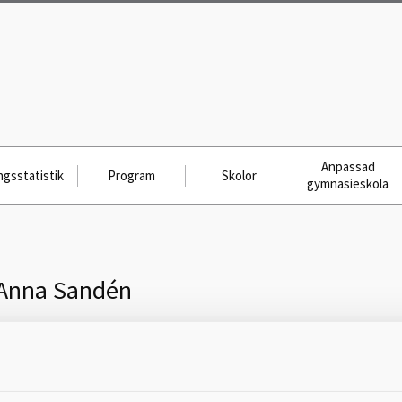
Anpassad
gsstatistik
Program
Skolor
gymnasieskola
Anna Sandén
Skicka meddelande till
Anna Sandén (IM), Falköping,
Ållebergsgymnasiet, 0515-88 62 98,