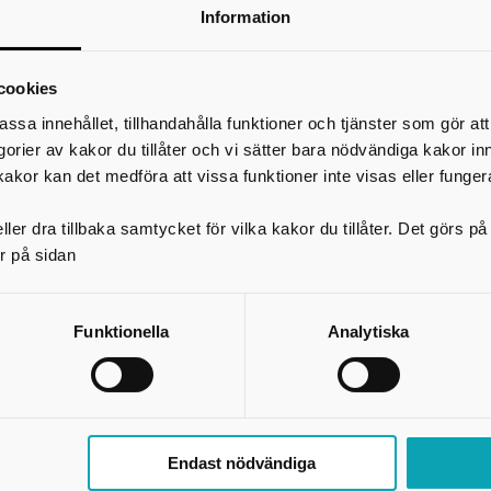
anna.sanden@falkoping.se
Information
*
Ditt namn
Din e-postadress
cookies
Telefon
assa innehållet, tillhandahålla funktioner och tjänster som gör at
egorier av kakor du tillåter och vi sätter bara nödvändiga kakor in
*
Ämne
kakor kan det medföra att vissa funktioner inte visas eller funger
ler dra tillbaka samtycket för vilka kakor du tillåter. Det görs 
*
Meddelande
r på sidan
Funktionella
Analytiska
Endast nödvändiga