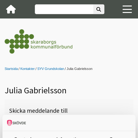
Startsida
Kontakter
SYV Grundskolan
Julia Gabrielsson
Julia Gabrielsson
Skicka meddelande till
Julia Gabrielsson, Falköping,
Högstadium Centrum, 0515-88 60
66,
julia.gabrielsson@falkoping.se