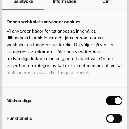
Samtycke
Information
Om
*
Ditt namn
Din e-postadress
Denna webbplats använder cookies
Vi använder kakor för att anpassa innehållet,
Telefon
tillhandahålla funktioner och tjänster som gör att
webbplatsen fungerar bra för dig. Du väljer själv vilka
*
Ämne
kategorier av kakor du tillåter och vi sätter bara
nödvändiga kakor innan du gjort ett aktivt val. Om du
*
Meddelande
väljer bort en kategori av kakor kan det medföra att vissa
funktioner inte visas eller fungerar korrekt.
Du kan när som helst ändra eller dra tillbaka samtycket
för vilka kakor du tillåter. Det görs på vår sida om
användning av kakor som du hittar längst ner på sidan
Nödvändiga
Funktionella