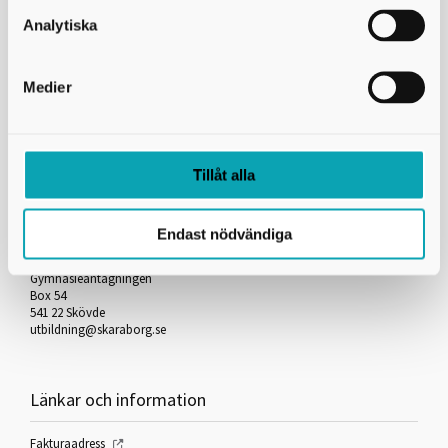
Skicka kopia på mejlet till dig själv
Analytiska
*
= Obligatorisk uppgift
Medier
Skriv ut
Tillåt alla
Kontakta oss
Endast nödvändiga
Skaraborgs Kommunalförbund
Gymnasieantagningen
Box 54
541 22 Skövde
utbildning@skaraborg.se
Länkar och information
Fakturaadress