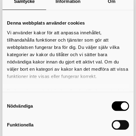
Samtycke
Information
Om
*
Ditt namn
Din e-postadress
Denna webbplats använder cookies
Vi använder kakor för att anpassa innehållet,
Telefon
tillhandahålla funktioner och tjänster som gör att
webbplatsen fungerar bra för dig. Du väljer själv vilka
*
Ämne
kategorier av kakor du tillåter och vi sätter bara
nödvändiga kakor innan du gjort ett aktivt val. Om du
*
Meddelande
väljer bort en kategori av kakor kan det medföra att vissa
funktioner inte visas eller fungerar korrekt.
Du kan när som helst ändra eller dra tillbaka samtycket
för vilka kakor du tillåter. Det görs på vår sida om
användning av kakor som du hittar längst ner på sidan
Nödvändiga
Funktionella