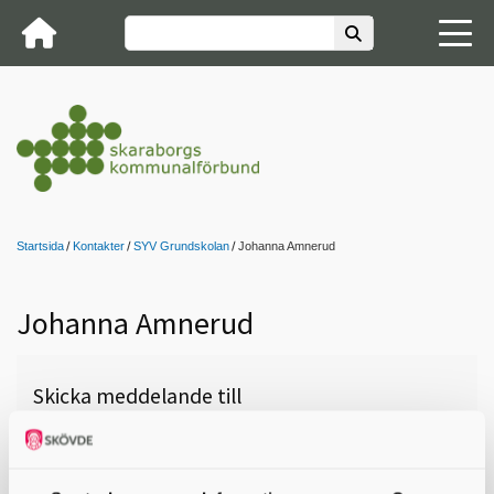
Startsida
Kontakter
SYV Grundskolan
Johanna Amnerud
Johanna Amnerud
Skicka meddelande till
Johanna Amnerud , Götene,
Liljestensskolan, 0511-38 61 73,
johanna.amnerud@gotene.se