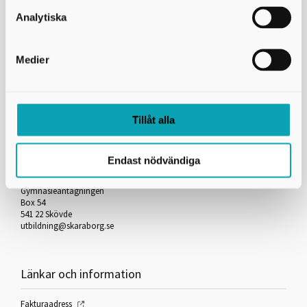
Skicka kopia på mejlet till dig själv
Analytiska
*
= Obligatorisk uppgift
Medier
Skriv ut
Tillåt alla
Kontakta oss
Endast nödvändiga
Skaraborgs Kommunalförbund
Gymnasieantagningen
Box 54
541 22 Skövde
utbildning@skaraborg.se
Länkar och information
Fakturaadress