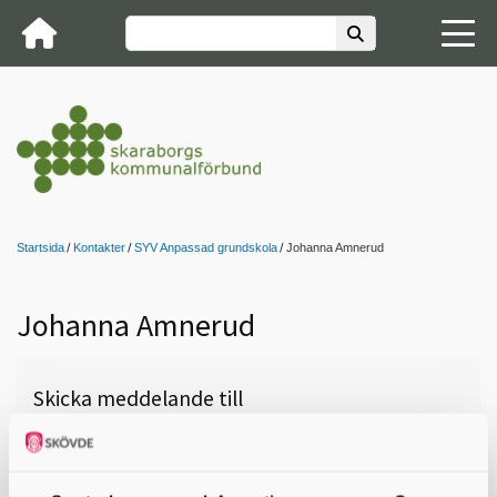
Startsida
Kontakter
SYV Anpassad grundskola
Johanna Amnerud
Johanna Amnerud
Skicka meddelande till
Johanna Amnerud , Götene,
Liljestensskolan, 0511-38 61 73,
johanna.amnerud@gotene.se