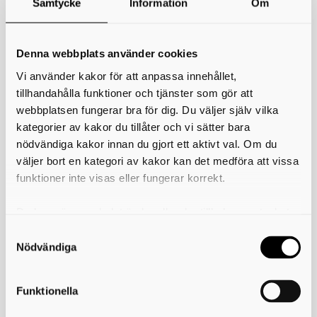
Samtycke
Information
Om
*
Ditt namn
Din e-postadress
Denna webbplats använder cookies
Vi använder kakor för att anpassa innehållet,
Telefon
tillhandahålla funktioner och tjänster som gör att
webbplatsen fungerar bra för dig. Du väljer själv vilka
*
Ämne
kategorier av kakor du tillåter och vi sätter bara
nödvändiga kakor innan du gjort ett aktivt val. Om du
*
Meddelande
väljer bort en kategori av kakor kan det medföra att vissa
funktioner inte visas eller fungerar korrekt.
Du kan när som helst ändra eller dra tillbaka samtycket
för vilka kakor du tillåter. Det görs på vår sida om
användning av kakor som du hittar längst ner på sidan
Nödvändiga
Funktionella