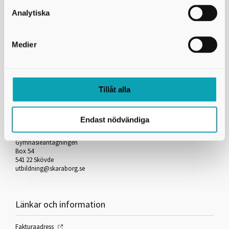
Skicka kopia på mejlet till dig själv
Analytiska
*
= Obligatorisk uppgift
Medier
Skriv ut
Tillåt alla
Kontakta oss
Endast nödvändiga
Skaraborgs Kommunalförbund
Gymnasieantagningen
Box 54
541 22 Skövde
utbildning@skaraborg.se
Länkar och information
Fakturaadress