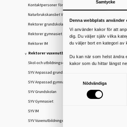
Samtycke
Kontaktpersoner för IKE
Naturbrukskansliet VGR
Denna webbplats använder 
Rektorer grundskolan
Vi använder kakor för att anp
Rektorer gymnasiet
dig. Du väljer själv vilka kat
du väljer bort en kategori av 
Rektorer IM
Rektorer vuxenutbildningen
Du kan när som helst ändra el
Skol-och utbildningschefer
kakor som du hittar längst ne
SYV Anpassad grundskola
SYV Anpassad gymnasieskola
Nödvändiga
SYV Grundskolan
SYV Gymnasiet
SYV IM
SYV Vuxenutbildningen