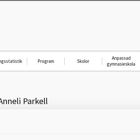
Anpassad
gsstatistik
Program
Skolor
gymnasieskola
Anneli Parkell
Skicka meddelande till
Anneli Parkell, Gullspång, 0551-361
34,
anneli.parkell@gullspang.se