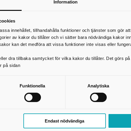
Information
*
Ditt namn
Din e-postadress
cookies
Telefon
assa innehållet, tillhandahålla funktioner och tjänster som gör at
egorier av kakor du tillåter och vi sätter bara nödvändiga kakor in
*
Ämne
kakor kan det medföra att vissa funktioner inte visas eller funger
*
Meddelande
ler dra tillbaka samtycket för vilka kakor du tillåter. Det görs 
r på sidan
Funktionella
Analytiska
Endast nödvändiga
Skicka kopia på mejlet till dig själv