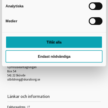
Skicka kopia på mejlet till dig själv
Analytiska
*
= Obligatorisk uppgift
Medier
Skriv ut
Tillåt alla
Kontakta oss
Endast nödvändiga
Skaraborgs Kommunalförbund
Gymnasieantagningen
Box 54
541 22 Skövde
utbildning@skaraborg.se
Länkar och information
Fakturaadress