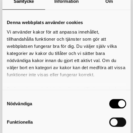
Samtycke
Information
Om
*
Ditt namn
Din e-postadress
Denna webbplats använder cookies
Vi använder kakor för att anpassa innehållet,
Telefon
tillhandahålla funktioner och tjänster som gör att
webbplatsen fungerar bra för dig. Du väljer själv vilka
*
Ämne
kategorier av kakor du tillåter och vi sätter bara
nödvändiga kakor innan du gjort ett aktivt val. Om du
*
Meddelande
väljer bort en kategori av kakor kan det medföra att vissa
funktioner inte visas eller fungerar korrekt.
Du kan när som helst ändra eller dra tillbaka samtycket
för vilka kakor du tillåter. Det görs på vår sida om
användning av kakor som du hittar längst ner på sidan
Nödvändiga
Funktionella