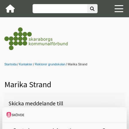
Startsida
Kontakter
Rektorer grundskolan
Marika Strand
Marika Strand
Skicka meddelande till
Marika Strand, Lidköping, Saleby
skola Åk F-6, 0510-77 06 75,
marika.strand@lidkoping.se