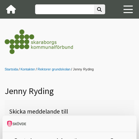
Startsida
Kontakter
Rektorer grundskolan
Jenny Ryding
Jenny Ryding
Skicka meddelande till
Jenny Ryding, Lidköping,
Majåkersskolan Åk F-6, 0510-77
15 84,
jenny.ryding@lidkoping.se