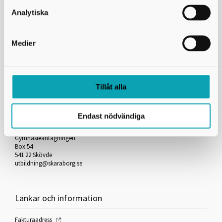
Skicka kopia på mejlet till dig själv
Analytiska
*
= Obligatorisk uppgift
Medier
Skriv ut
Tillåt alla
Kontakta oss
Endast nödvändiga
Skaraborgs Kommunalförbund
Gymnasieantagningen
Box 54
541 22 Skövde
utbildning@skaraborg.se
Länkar och information
Fakturaadress