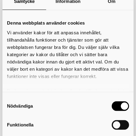
Samtycke
Information
Om
*
Ditt namn
Din e-postadress
Denna webbplats använder cookies
Vi använder kakor för att anpassa innehållet,
Telefon
tillhandahålla funktioner och tjänster som gör att
webbplatsen fungerar bra för dig. Du väljer själv vilka
*
Ämne
kategorier av kakor du tillåter och vi sätter bara
nödvändiga kakor innan du gjort ett aktivt val. Om du
*
Meddelande
väljer bort en kategori av kakor kan det medföra att vissa
funktioner inte visas eller fungerar korrekt.
Du kan när som helst ändra eller dra tillbaka samtycket
för vilka kakor du tillåter. Det görs på vår sida om
användning av kakor som du hittar längst ner på sidan
Nödvändiga
Funktionella