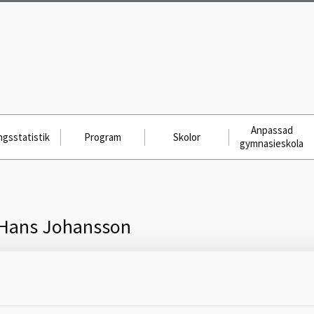
Anpassad
gsstatistik
Program
Skolor
gymnasieskola
Hans Johansson
Skicka meddelande till
Hans Johansson, Falköping,
Kinnarpsskolan Åk F-6, 0515-88 67 59,