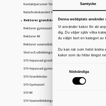
Samtycke
Kontaktpersoner för IKE
Naturbrukskansliet VGR
Denna webbplats använder 
Rektorer grundskolan
Vi använder kakor för att anp
Rektorer gymnasiet
dig. Du väljer själv vilka kat
Rektorer IM
du väljer bort en kategori av 
Rektorer vuxenutbildningen
Du kan när som helst ändra el
Skol-och utbildningschefer
kakor som du hittar längst ne
SYV Anpassad grundskola
SYV Anpassad gymnasieskola
Nödvändiga
SYV Grundskolan
SYV Gymnasiet
SYV IM
SYV Vuxenutbildningen