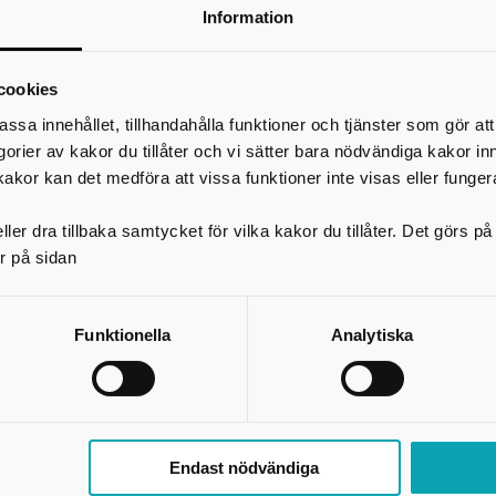
hans.johansson@falkoping.se
Information
*
Ditt namn
Din e-postadress
cookies
Telefon
assa innehållet, tillhandahålla funktioner och tjänster som gör at
egorier av kakor du tillåter och vi sätter bara nödvändiga kakor in
*
Ämne
kakor kan det medföra att vissa funktioner inte visas eller funger
ler dra tillbaka samtycket för vilka kakor du tillåter. Det görs 
*
Meddelande
r på sidan
Funktionella
Analytiska
Endast nödvändiga