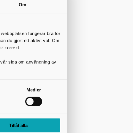
Om
t webbplatsen fungerar bra för
nan du gjort ett aktivt val. Om
ar korrekt.
på vår sida om användning av
Medier
Tillåt alla