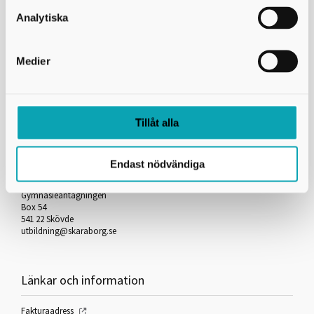
Skicka kopia på mejlet till dig själv
Analytiska
*
= Obligatorisk uppgift
Medier
Skriv ut
Tillåt alla
Kontakta oss
Endast nödvändiga
Skaraborgs Kommunalförbund
Gymnasieantagningen
Box 54
541 22 Skövde
utbildning@skaraborg.se
Länkar och information
Fakturaadress