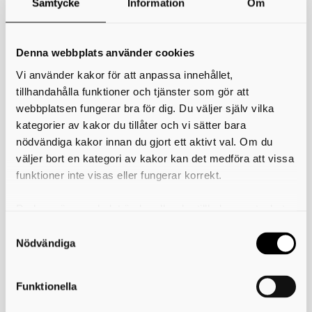
Samtycke
Information
Om
*
Ditt namn
Din e-postadress
Denna webbplats använder cookies
Vi använder kakor för att anpassa innehållet,
Telefon
tillhandahålla funktioner och tjänster som gör att
webbplatsen fungerar bra för dig. Du väljer själv vilka
*
Ämne
kategorier av kakor du tillåter och vi sätter bara
nödvändiga kakor innan du gjort ett aktivt val. Om du
*
Meddelande
väljer bort en kategori av kakor kan det medföra att vissa
funktioner inte visas eller fungerar korrekt.
Du kan när som helst ändra eller dra tillbaka samtycket
för vilka kakor du tillåter. Det görs på vår sida om
användning av kakor som du hittar längst ner på sidan
Nödvändiga
Funktionella