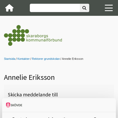
Startsida
Kontakter
Rektorer grundskolan
Annelie Eriksson
Annelie Eriksson
Skicka meddelande till
Anneli Eriksson, Hjo, Fågelås
Skola Åk F-6, 0503-351 83,
annelie.eriksson@hjo.se