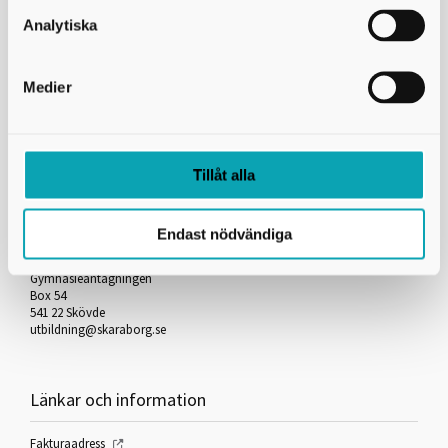
Skicka kopia på mejlet till dig själv
Analytiska
*
= Obligatorisk uppgift
Medier
Skriv ut
Tillåt alla
Kontakta oss
Endast nödvändiga
Skaraborgs Kommunalförbund
Gymnasieantagningen
Box 54
541 22 Skövde
utbildning@skaraborg.se
Länkar och information
Fakturaadress