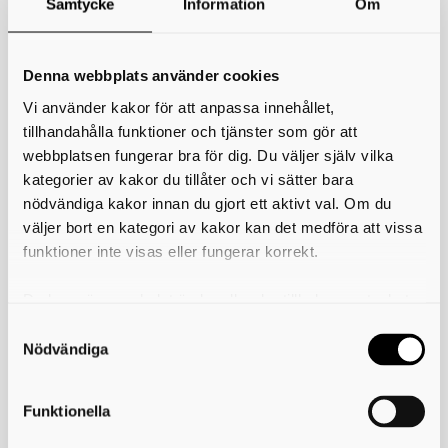
Samtycke
Information
Om
*
Ditt namn
Din e-postadress
Denna webbplats använder cookies
Vi använder kakor för att anpassa innehållet,
Telefon
tillhandahålla funktioner och tjänster som gör att
webbplatsen fungerar bra för dig. Du väljer själv vilka
*
Ämne
kategorier av kakor du tillåter och vi sätter bara
nödvändiga kakor innan du gjort ett aktivt val. Om du
*
Meddelande
väljer bort en kategori av kakor kan det medföra att vissa
funktioner inte visas eller fungerar korrekt.
Du kan när som helst ändra eller dra tillbaka samtycket
för vilka kakor du tillåter. Det görs på vår sida om
användning av kakor som du hittar längst ner på sidan
Nödvändiga
Funktionella