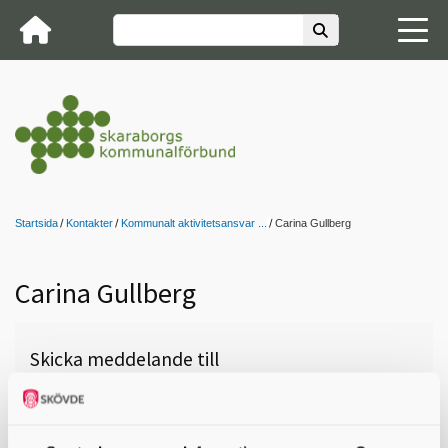
Startsida
Kontakter
Kommunalt aktivitetsansvar ...
Carina Gullberg
Carina Gullberg
Skicka meddelande till
Carina Gullberg, Gullspång, 0551-
362 89,
carina.gullberg@gullspang.se