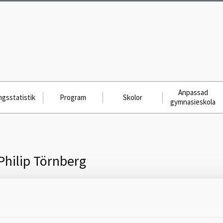
Anpassad
gsstatistik
Program
Skolor
gymnasieskola
Philip Törnberg
Skicka meddelande till
Philip Törnberg (NA, TE, ES), De la
Gardiegymnasiet, Lidköping, 0510-77 02 96,