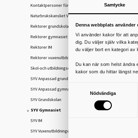
Samtycke
Kontaktpersoner för IKE
Naturbrukskansliet VGR
Denna webbplats använder 
Rektorer grundskolan
Vi använder kakor för att anp
Rektorer gymnasiet
dig. Du väljer själv vilka kat
Rektorer IM
du väljer bort en kategori av 
Rektorer vuxenutbildningen
Du kan när som helst ändra el
Skol-och utbildningschefer
kakor som du hittar längst ne
SYV Anpassad grundskola
SYV Anpassad gymnasieskola
Nödvändiga
SYV Grundskolan
SYV Gymnasiet
SYV IM
SYV Vuxenutbildningen