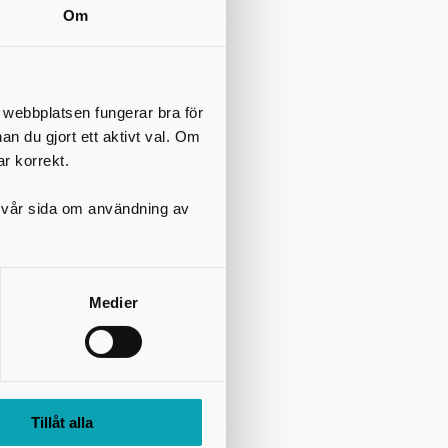
Om
t webbplatsen fungerar bra för
nan du gjort ett aktivt val. Om
ar korrekt.
på vår sida om användning av
Medier
Tillåt alla