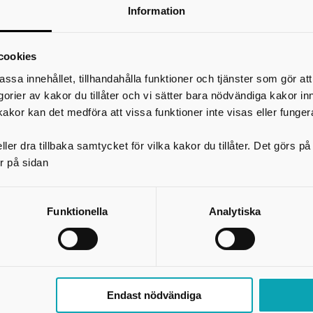
philip.tornberg@lidkoping.se
Information
*
Ditt namn
Din e-postadress
cookies
Telefon
assa innehållet, tillhandahålla funktioner och tjänster som gör at
egorier av kakor du tillåter och vi sätter bara nödvändiga kakor in
*
Ämne
kakor kan det medföra att vissa funktioner inte visas eller funger
ler dra tillbaka samtycket för vilka kakor du tillåter. Det görs 
*
Meddelande
r på sidan
Funktionella
Analytiska
Endast nödvändiga